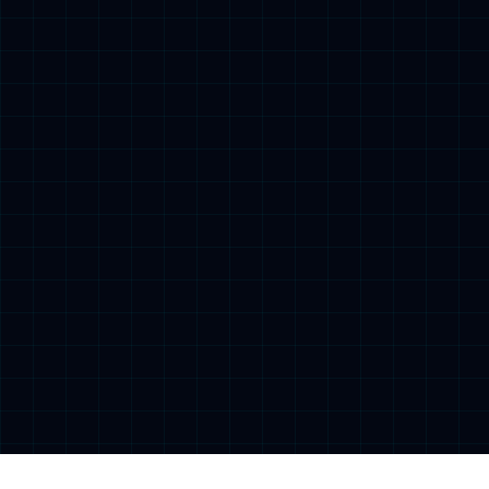
公司新闻
行业新闻
联系
选择语言
简体中文
繁体中文
English