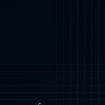
通用设备
驱动机构监测
钢结构应力监测
钢丝绳缺陷监测
港口航运
集装箱码头设备
散货码头设备
港口设备设施能源管理
设备设施安全防护
煤炭矿山
井工矿作业设备监测
露天矿设备监测
选煤厂设备监测
石油化工
机泵类设备监测
油气化工设备设施安全防护
电力能源
旋转动设备预测性维护