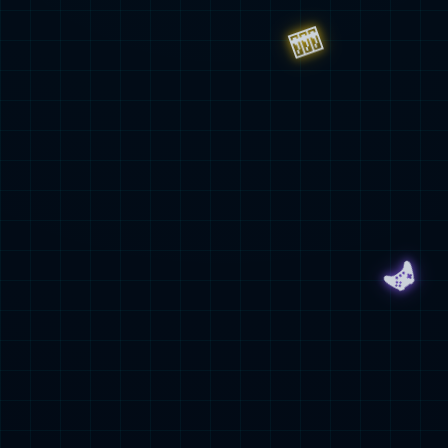
首页
走进利维
企业文化
企业架构
产品中心
传感器产品
边缘智能监测
智能运维系统