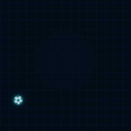
联系
选择语言
简体中文
繁体中文
English
关闭