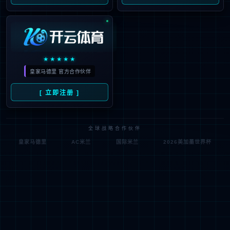
企业架构
产品中心
传感器产品
边缘智能监测
智能运维系统
安全防护设备
矿安/化安设备
应用领域