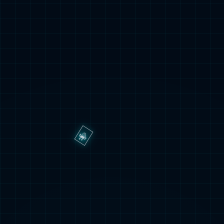
电流监测
服务中心
精准诊断
服务保障
利维诊断箱
公司动态
公司新闻
行业新闻