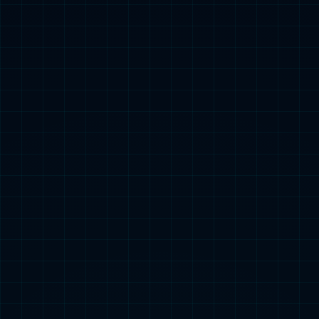
电流监测
服务中心
精准诊断
服务保障
利维诊断箱
公司动态
公司新闻
行业新闻