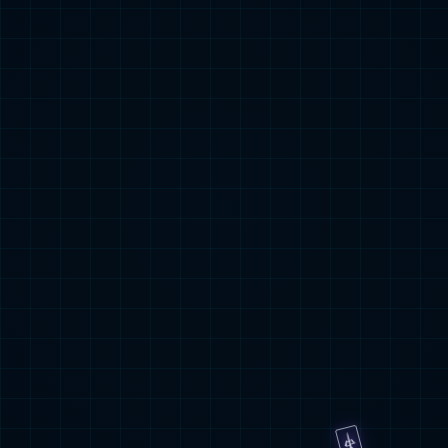
联系
选择语言
简体中文
繁体中文
English
关闭
首页