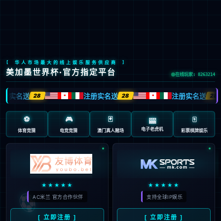
青电 栾川 瑞客佳 华澳 纽威 光谷 金字 富诺 巨勒 炬神 霍尔斯 
创 和夏 艾罗 金实 美焕 普莱 康远 嘉宝 国光 比亚迪 恒安 卓然 
万红 万申 天邦达 江西 圣维 佳悦 因格 纵达 新丝路 一品红
简体中文
简体中文
繁体中文
English
首页
走进利维
企业文化