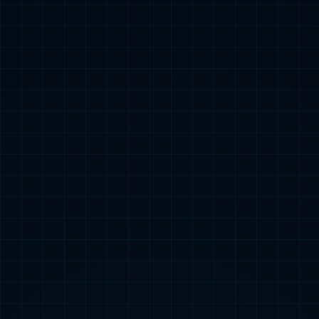
电流监测
服务中心
精准诊断
服务保障
利维诊断箱
公司动态
公司新闻
行业新闻