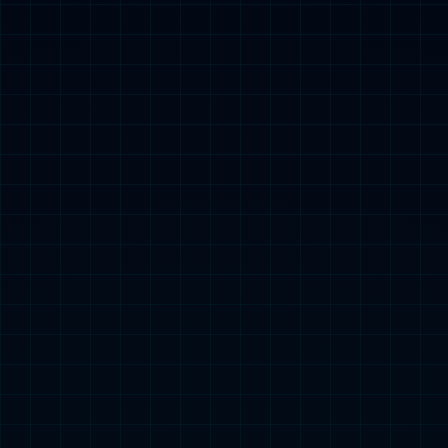
通用设备
驱动机构监测
钢结构应力监测
钢丝绳缺陷监测
港口航运
集装箱码头设备
散货码头设备
港口设备设施能源管理
设备设施安全防护
煤炭矿山
井工矿作业设备监测
露天矿设备监测
选煤厂设备监测
石油化工
机泵类设备监测
油气化工设备设施安全防护
电力能源
旋转动设备预测性维护