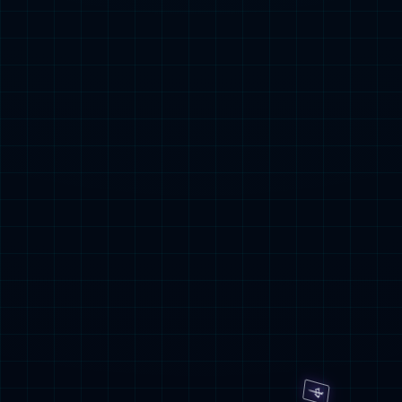
安全防护设备
矿安/化安设备
应用领域
通用设备
驱动机构监测
钢结构应力监测
钢丝绳缺陷监测
港口航运
集装箱码头设备
散货码头设备
港口设备设施能源管理
设备设施安全防护
煤炭矿山
井工矿作业设备监测
露天矿设备监测