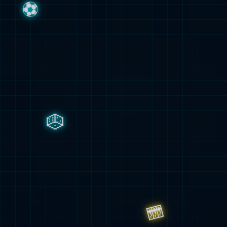
联系
选择语言
简体中文
繁体中文
English
关闭