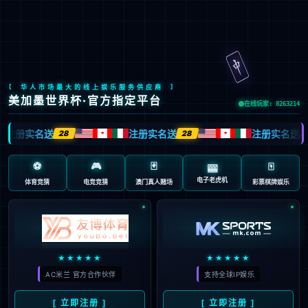
青电 栾川 瑞客佳 华澳 纽威 光谷 金字 富诺 巨勒 炬神 霍尔斯 
创 和夏 艾罗 金实 美焕 普莱 康远 嘉宝 国光 比亚迪 恒安 卓然 
万红 万申 天邦达 江西 圣维 佳悦 因格 纵达 新丝路 一品红
简体中文
简体中文
繁体中文
English
首页
走进利维
企业文化