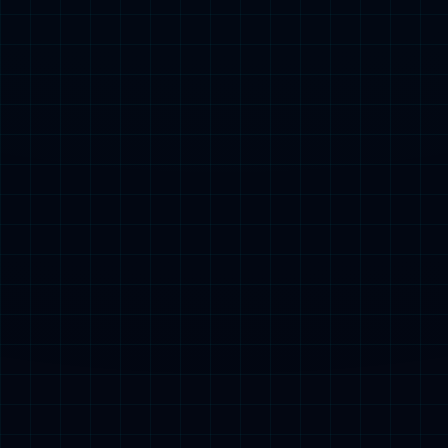
选煤厂设备监测
石油化工
机泵类设备监测
油气化工设备设施安全防护
电力能源
旋转动设备预测性维护
电流监测
服务中心
精准诊断
服务保障
利维诊断箱
公司动态