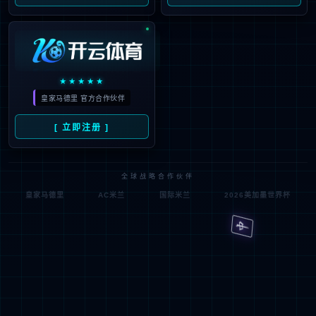
企业架构
产品中心
传感器产品
边缘智能监测
智能运维系统
安全防护设备
矿安/化安设备
应用领域