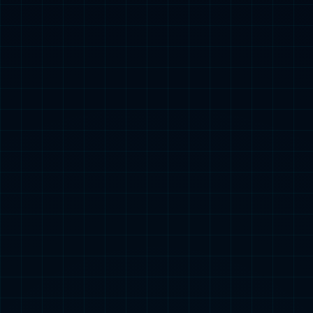
电流监测
服务中心
精准诊断
服务保障
利维诊断箱
公司动态
公司新闻
行业新闻