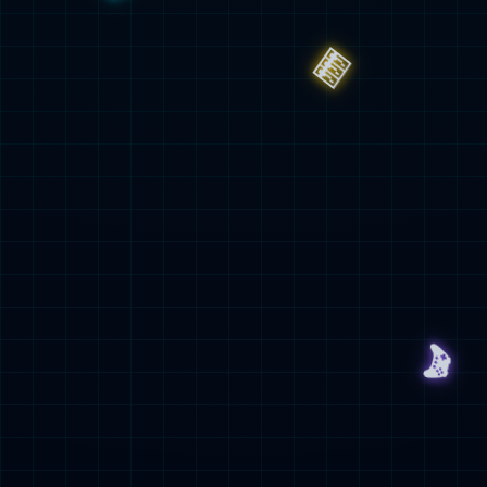
矿安/化安设备
应用领域
通用设备
驱动机构监测
钢结构应力监测
钢丝绳缺陷监测
港口航运
集装箱码头设备
散货码头设备
港口设备设施能源管理
设备设施安全防护
煤炭矿山
井工矿作业设备监测
露天矿设备监测