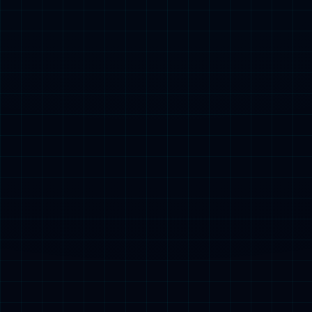
选煤厂设备监测
石油化工
机泵类设备监测
油气化工设备设施安全防护
电力能源
旋转动设备预测性维护
电流监测
服务中心
精准诊断
服务保障
利维诊断箱
公司动态