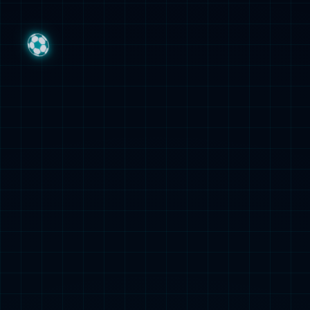
通用设备
驱动机构监测
钢结构应力监测
钢丝绳缺陷监测
港口航运
集装箱码头设备
散货码头设备
港口设备设施能源管理
设备设施安全防护
煤炭矿山
井工矿作业设备监测
露天矿设备监测
选煤厂设备监测
石油化工
机泵类设备监测
油气化工设备设施安全防护
电力能源
旋转动设备预测性维护