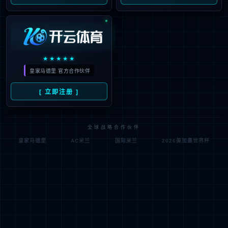
企业架构
产品中心
传感器产品
边缘智能监测
智能运维系统
安全防护设备
矿安/化安设备
应用领域