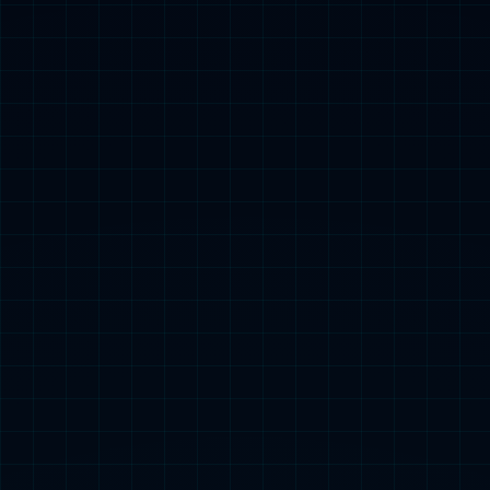
通用设备
驱动机构监测
钢结构应力监测
钢丝绳缺陷监测
港口航运
集装箱码头设备
散货码头设备
港口设备设施能源管理
设备设施安全防护
煤炭矿山
井工矿作业设备监测
露天矿设备监测
选煤厂设备监测
石油化工
机泵类设备监测
油气化工设备设施安全防护
电力能源
旋转动设备预测性维护