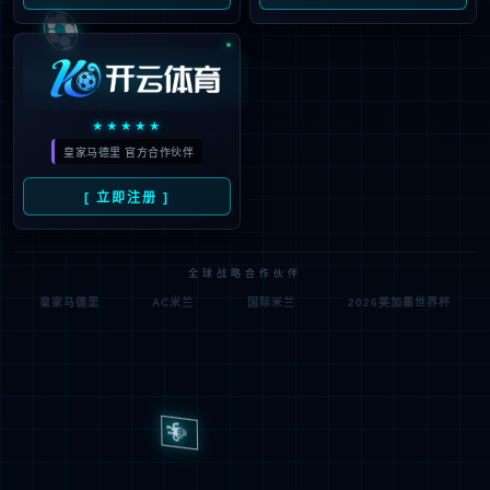
企业架构
产品中心
传感器产品
边缘智能监测
智能运维系统
安全防护设备
矿安/化安设备
应用领域