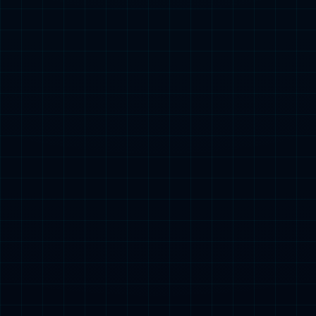
安全防护设备
矿安/化安设备
应用领域
通用设备
驱动机构监测
钢结构应力监测
钢丝绳缺陷监测
港口航运
集装箱码头设备
散货码头设备
港口设备设施能源管理
设备设施安全防护
煤炭矿山
井工矿作业设备监测
露天矿设备监测