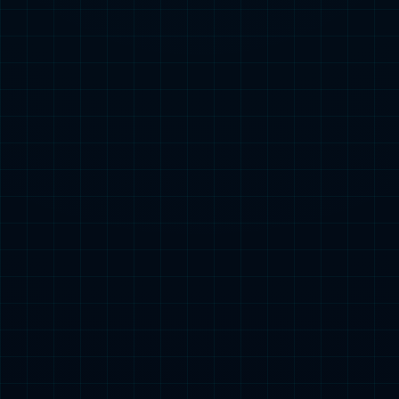
首页
走进利维
企业文化
企业架构
产品中心
传感器产品
边缘智能监测
智能运维系统