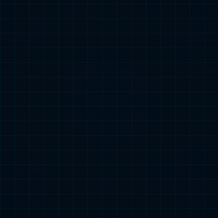
联系
选择语言
简体中文
繁体中文
English
关闭