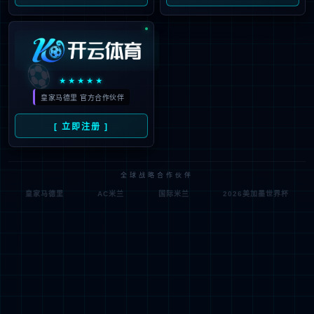
企业架构
产品中心
传感器产品
边缘智能监测
智能运维系统
安全防护设备
矿安/化安设备
应用领域