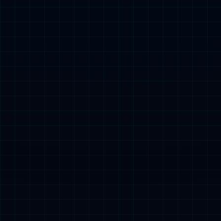
机泵类设备监测
油气化工设备设施安全防护
电力能源
旋转动设备预测性维护
电流监测
服务中心
精准诊断
服务保障
利维诊断箱
公司动态
公司新闻