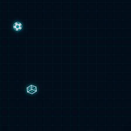
联系
选择语言
简体中文
繁体中文
English
关闭
首页
走进利维