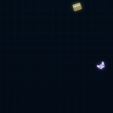
企业文化
企业架构
产品中心
传感器产品
边缘智能监测
智能运维系统
安全防护设备
矿安/化安设备