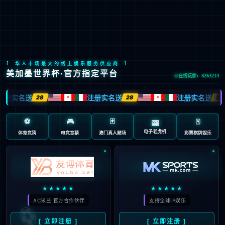
青电 栾川 瑞客佳 华澳 纽威 光谷 金字 富诺 巨勒 炬神 霍尔斯 
创 和夏 艾罗 金实 美焕 普莱 康远 嘉宝 国光 比亚迪 恒安 卓然 
万红 万申 天邦达 江西 圣维 佳悦 因格 纵达 新丝路 一品红
简体中文
简体中文
繁体中文
English
首页
走进利维
企业文化