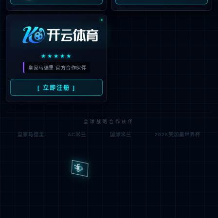
企业架构
产品中心
传感器产品
边缘智能监测
智能运维系统
安全防护设备
矿安/化安设备
应用领域