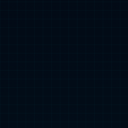
电流监测
服务中心
精准诊断
服务保障
利维诊断箱
公司动态
公司新闻
行业新闻