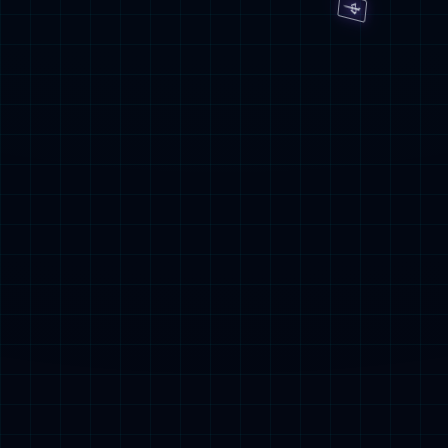
选煤厂设备监测
石油化工
机泵类设备监测
油气化工设备设施安全防护
电力能源
旋转动设备预测性维护
电流监测
服务中心
精准诊断
服务保障
利维诊断箱
公司动态