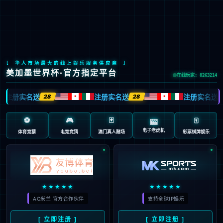
青电 栾川 瑞客佳 华澳 纽威 光谷 金字 富诺 巨勒 炬神 霍尔斯 
创 和夏 艾罗 金实 美焕 普莱 康远 嘉宝 国光 比亚迪 恒安 卓然 
万红 万申 天邦达 江西 圣维 佳悦 因格 纵达 新丝路 一品红
简体中文
简体中文
繁体中文
English
首页
走进利维
企业文化