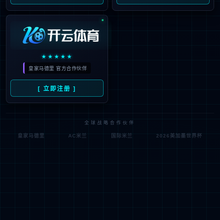
企业架构
产品中心
传感器产品
边缘智能监测
智能运维系统
安全防护设备
矿安/化安设备
应用领域